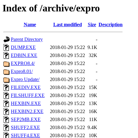
Index of /archive/expro
Name
Last modified
Size
Description
Parent Directory
-
DUMP.EXE
2018-01-29 15:22
9.1K
EDBIN.EXE
2018-01-29 15:22
32K
EXPRO8.4/
2018-01-29 15:22
-
Expro8.01/
2018-01-29 15:22
-
Expro Update/
2018-01-29 15:22
-
FILEDIV.EXE
2018-01-29 15:22
15K
FILSHUFF.EXE
2018-01-29 15:22
19K
HEXBIN.EXE
2018-01-29 15:22
13K
HEXBIN2.EXE
2018-01-29 15:22
16K
SEP2MB.EXE
2018-01-29 15:22
11K
SHUFF2.EXE
2018-01-29 15:22
9.4K
SHUFF4.EXE
2018-01-29 15:22
10K